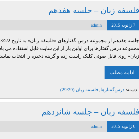
لسفه زبان – جلسه هفدهم
7 ژانویه 2015
admin
جموعه درس گفتارها برای اولین بار از این سایت قابل استفاده می ب
بان» روی فایل صوتی کلیک راست زده و گزینه ذخیره را انتخاب نمایی
ادامه مطلب
دسته:
درس‌گفتارها
,
فلسفه زبان (29/29)
لسفه زبان – جلسه شانزدهم
6 ژانویه 2015
admin