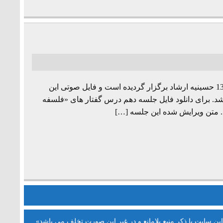
جلسه دهم از مجموعه درس گفتارهای «فلسفه زبان» به تاریخ 1393/1/28 حسینیه ارشاد برگزار گردیده است و فایل صوتی این
شد. برای دانلود فایل جلسه دهم درس گفتار های «فلسفه
د. متن ویرایش شده این جلسه […]
این سایت با ذکر منبع بلامانع و در غیر این صورت تخلف می باشد»