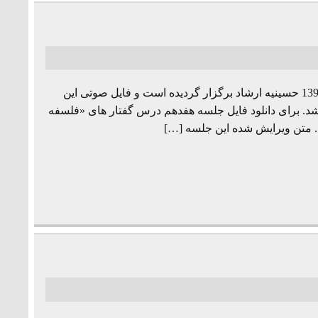
جلسه هفدهم از مجموعه درس گفتارهای «فلسفه زبان» به تاریخ 1393/5/2 حسینیه ارشاد برگزار گردیده است و فایل صوتی این
اشد. برای دانلود فایل جلسه هفدهم درس گفتار های «فلسفه
د. متن ویرایش شده این جلسه […]