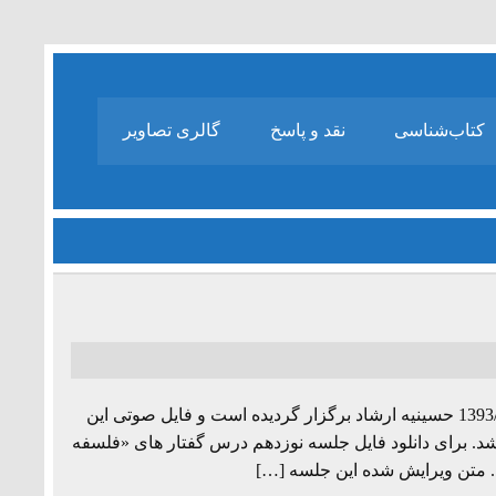
کتاب‌شناسی
نقد و پاسخ
گالری تصاویر
جلسه نوزدهم از مجموعه درس گفتارهای «فلسفه زبان» به تاریخ 1393/6/20 حسینیه ارشاد برگزار گردیده است و فایل صوتی این
شد. برای دانلود فایل جلسه نوزدهم درس گفتار های «فلسفه
د. متن ویرایش شده این جلسه […]