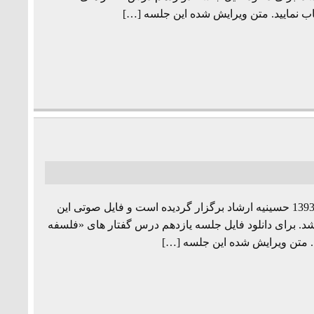
ب نمایید. متن ویرایش شده این جلسه […]
جلسه یازدهم از مجموعه درس گفتارهای «فلسفه زبان» به تاریخ 1393/2/11 حسینیه ارشاد برگزار گردیده است و فایل صوتی این
شد. برای دانلود فایل جلسه یازدهم درس گفتار های «فلسفه
د. متن ویرایش شده این جلسه […]