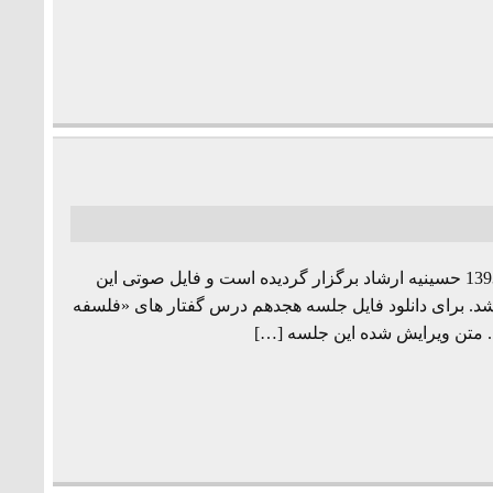
جلسه هجدهم از مجموعه درس گفتارهای «فلسفه زبان» به تاریخ 1393/6/6 حسینیه ارشاد برگزار گردیده است و فایل صوتی این
اشد. برای دانلود فایل جلسه هجدهم درس گفتار های «فلسفه
د. متن ویرایش شده این جلسه […]