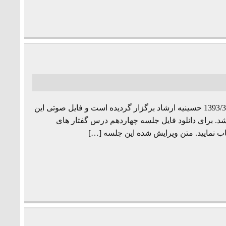
جلسه چهاردهم از مجموعه درس گفتارهای «فلسفه زبان» به تاریخ 1393/3/22 حسینیه ارشاد برگزار گردیده است و فایل صوتی این
شد. برای دانلود فایل جلسه چهاردهم درس گفتار های
ب نمایید. متن ویرایش شده این جلسه […]