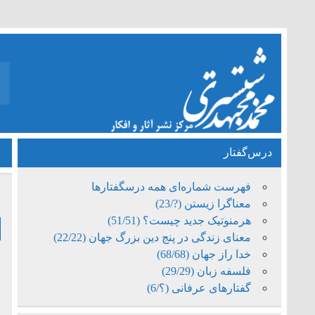
درس‌گفتار
د
فهرست شماره‌ای همه درسگفتارها
ف
معناگرا زیستن (?/23)
هرمنوتیک جدید چیست؟ (51/51)
معنای زندگی در پنج دین بزرگ جهان (22/22)
خدا راز جهان (68/68)
فلسفه زبان (29/29)
م
گفتارهای عرفانی (؟/6)
ز