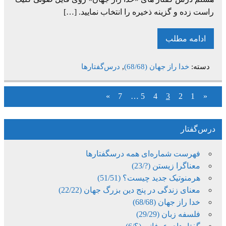
راست زده و گزینه ذخیره را انتخاب نمایید. […]
ادامه مطلب
دسته:
خدا راز جهان (68/68)
,
درس‌گفتارها
»
7
…
5
4
3
2
1
«
درس‌گفتار
فهرست شماره‌ای همه درسگفتارها
معناگرا زیستن (?/23)
هرمنوتیک جدید چیست؟ (51/51)
معنای زندگی در پنج دین بزرگ جهان (22/22)
خدا راز جهان (68/68)
فلسفه زبان (29/29)